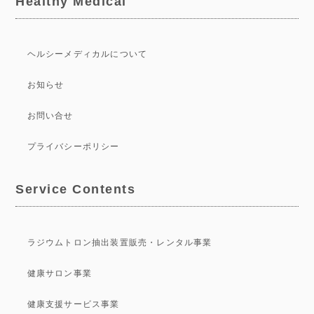
Healthy Medical
当社は利用者の個人情報を「利用目的」で定めた範囲内で利用
します。
第三者への提供
ヘルシーメディカルについて
当社は、次の場合を除き個人情報を第三者に提供することはい
お知らせ
たしません。
お問い合せ
1. 利用者によりあらかじめ同意を得ている会社・団体に提供す
る場合。
プライバシーポリシー
2. 法令に基づく場合
3. 人の生命、身体または財産の保護のために必要がある場合で
あって、利用者の同意を得ることが困難であるとき。
Service Contents
4. 公衆衛生の向上または児童の健全な育成の推進のために特に
必要がある場合であって、利用者の同意を得ることが困難であ
るとき。
ラジウムトロン抽出装置販売・レンタル事業
5. 国の機関もしくは地方公共団体またはその委託を受けた者が
法令の定める事務を遂行することに対して協力する必要がある
健康サロン事業
場合であって、利用者の同意を得ることにより当該事務の遂行
に支障をおよぼす恐れがあるとき。
健康支援サービス事業