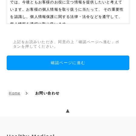
では、今後ともお客様のお役に立つ情報を提供したいと考えて
います。お客様の個人情報を取り扱うに当たって、 その重要性
を認識し、個人情報保護に関する法律・法令などを遵守して、
個人情報を適切に取り扱います。
プライバシーポリシーについての考え方が適用される範囲
上記をお読みいただき、同意の上「確認ページへ進む」ボ
当社が個人情報を取得する利用目的は次の通りです。ここに定
タンを押してください。
めのない目的で取得する場合は、利用者の個人情報を取得する
ときに、あらかじめ利用目的を明示いたします。
1. 利用者に、供給情報および、これらに関連した活動を連絡す
るため。
2. 利用者の個人認証および審査をするため。
Home
お問い合わせ
3. 個人情報を統計的に集計・分析し、個人を識別・特定できな
い形態に加工した統計データを作成するため。
▲
適正な取得
当社は利用者の個人情報を偽り、その他不正な手段で取得する
ことはいたしません。